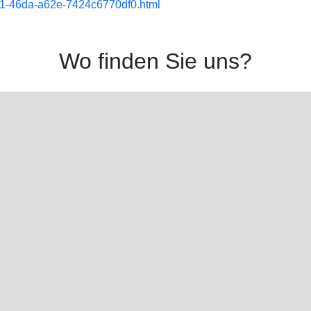
61-46da-a62e-7424c6770df0.html
Wo finden Sie uns?