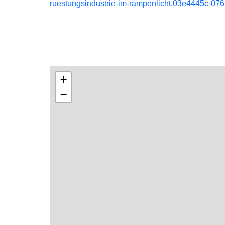
ruestungsindustrie-im-rampenlicht.03e4445c-07
+
−