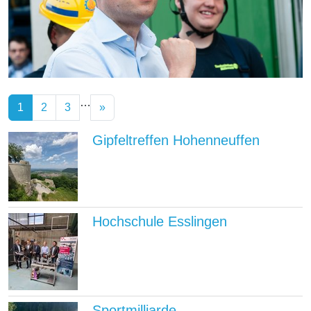
…
1
2
3
»
Gipfeltreffen Hohenneuffen
Hochschule Esslingen
Sportmilliarde