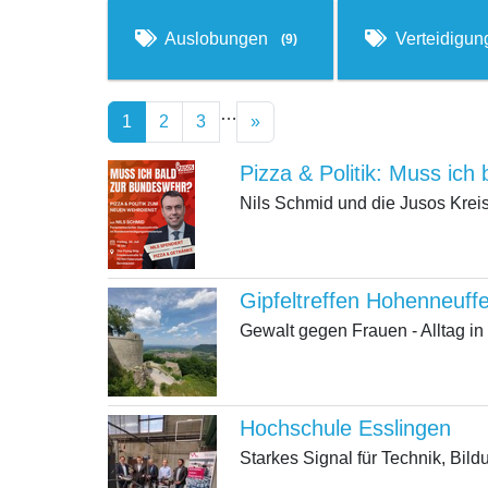
Auslobungen
Verteidigu
(9)
…
1
2
3
»
Pizza & Politik: Muss ic
Nils Schmid und die Jusos Kreis
Gipfeltreffen Hohenneuff
Gewalt gegen Frauen - Alltag i
Hochschule Esslingen
Starkes Signal für Technik, Bil