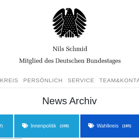
KREIS
PERSÖNLICH
SERVICE
TEAM&KONT
News Archiv
Innenpolitik
Wahlkreis
7)
(108)
(185)